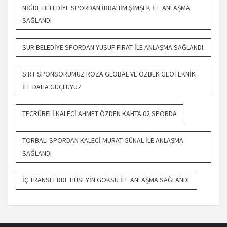
NIĞDE BELEDIYE SPORDAN İBRAHIM ŞIMŞEK ILE ANLAŞMA
SAĞLANDI
SUR BELEDIYE SPORDAN YUSUF FIRAT ILE ANLAŞMA SAĞLANDI.
SIRT SPONSORUMUZ ROZA GLOBAL VE ÖZBEK GEOTEKNIK
ILE DAHA GÜÇLÜYÜZ
TECRÜBELI KALECI AHMET ÖZDEN KAHTA 02 SPORDA
TORBALI SPORDAN KALECI MURAT GÜNAL ILE ANLAŞMA
SAĞLANDI
İÇ TRANSFERDE HÜSEYIN GÖKSU ILE ANLAŞMA SAĞLANDI.