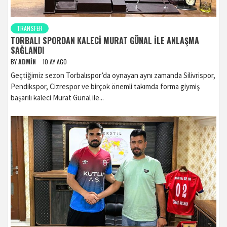
TRANSFER
TORBALI SPORDAN KALECI MURAT GÜNAL ILE ANLAŞMA
SAĞLANDI
BY
ADMIN
10 AY AGO
Geçtiğimiz sezon Torbalıspor’da oynayan aynı zamanda Silivrispor,
Pendikspor, Cizrespor ve birçok önemli takımda forma giymiş
başarılı kaleci Murat Günal ile...