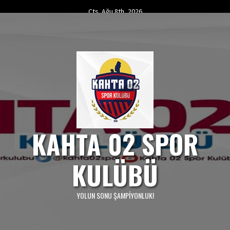
Skip
Cts. Ağu 8th, 2026
to
content
KAHTA 02 SPOR
KULÜBÜ
YOLUN SONU ŞAMPIYONLUK!