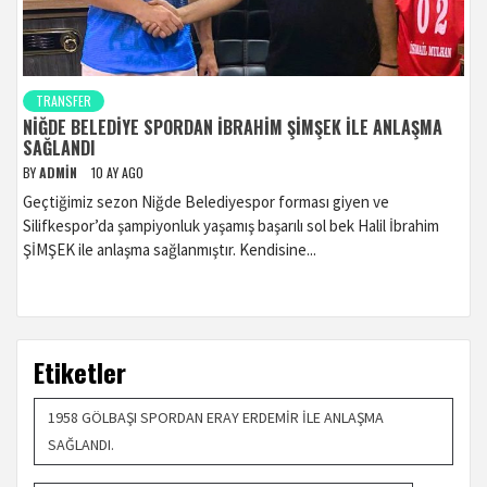
TRANSFER
NIĞDE BELEDIYE SPORDAN İBRAHIM ŞIMŞEK ILE ANLAŞMA
SAĞLANDI
BY
ADMIN
10 AY AGO
Geçtiğimiz sezon Niğde Belediyespor forması giyen ve
Silifkespor’da şampiyonluk yaşamış başarılı sol bek Halil İbrahim
ŞİMŞEK ile anlaşma sağlanmıştır. Kendisine...
Etiketler
1958 GÖLBAŞI SPORDAN ERAY ERDEMIR ILE ANLAŞMA
SAĞLANDI.