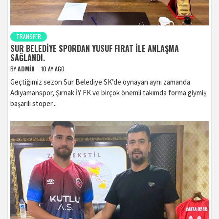
TRANSFER
SUR BELEDIYE SPORDAN YUSUF FIRAT ILE ANLAŞMA
SAĞLANDI.
BY
ADMIN
10 AY AGO
Geçtiğimiz sezon Sur Belediye SK’de oynayan aynı zamanda
Adıyamanspor, Şırnak İY FK ve birçok önemli takımda forma giymiş
başarılı stoper...